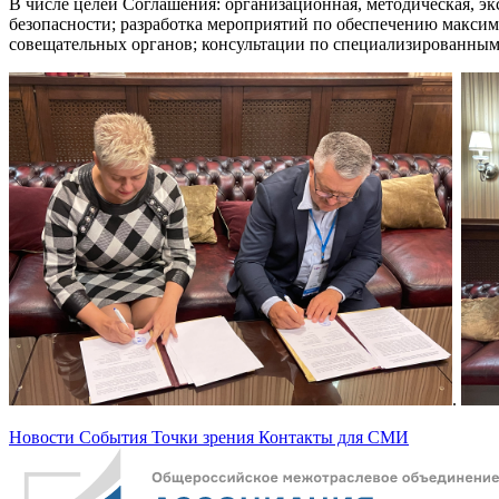
В числе целей Соглашения: организационная, методическая, э
безопасности; разработка мероприятий по обеспечению максим
совещательных органов; консультации по специализированным
.
Новости
События
Точки зрения
Контакты для СМИ