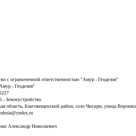
во с ограниченной ответственностью "Амур - Геодезия"
мур - Геодезия"
5227
46 - Землеустройство
ая область, Благовещенский район, село Чигири, улица Воронко
odezia@yndex.ru
нко Александр Николаевич